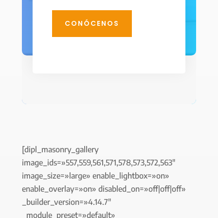
CONÓCENOS
[dipl_masonry_gallery
image_ids=»557,559,561,571,578,573,572,563″
image_size=»large» enable_lightbox=»on»
enable_overlay=»on» disabled_on=»off|off|off»
_builder_version=»4.14.7″
_module_preset=»default»