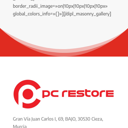
border_radii_image=»on|10px|10px|10px|10px»
global_colors_info=»{}»][/dipl_masonry_gallery]
Gran Vía Juan Carlos I, 69, BAJO, 30530 Cieza,
Murcia