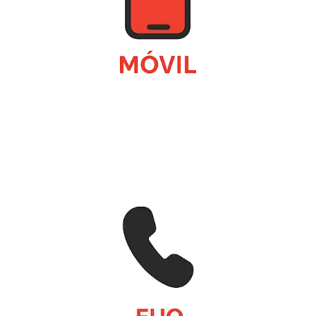
¿Eres más de hablar o de chatear? No importa,
tendrás todo lo que quieras con nuestras tarifas.