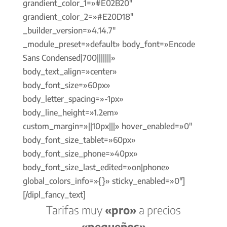
grandient_color_1=»#E02B20″
grandient_color_2=»#E20D18″
_builder_version=»4.14.7″
_module_preset=»default» body_font=»Encode
Sans Condensed|700|||||||»
body_text_align=»center»
body_font_size=»60px»
body_letter_spacing=»-1px»
body_line_height=»1.2em»
custom_margin=»||10px|||» hover_enabled=»0″
body_font_size_tablet=»60px»
body_font_size_phone=»40px»
body_font_size_last_edited=»on|phone»
global_colors_info=»{}» sticky_enabled=»0″]
[/dipl_fancy_text]
Tarifas muy
«pro»
a precios
«pequeños»